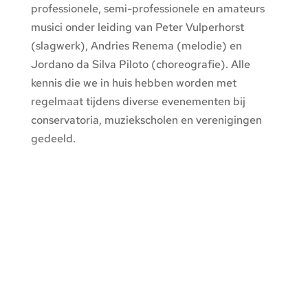
professionele, semi-professionele en amateurs
musici onder leiding van Peter Vulperhorst
(slagwerk), Andries Renema (melodie) en
Jordano da Silva Piloto (choreografie). Alle
kennis die we in huis hebben worden met
regelmaat tijdens diverse evenementen bij
conservatoria, muziekscholen en verenigingen
gedeeld.
TRADITIONAL
COLLECTIVE OP
JOUW EVENEMENT
Ben je op zoek naar een spectaculaire
muzikale invulling van jouw