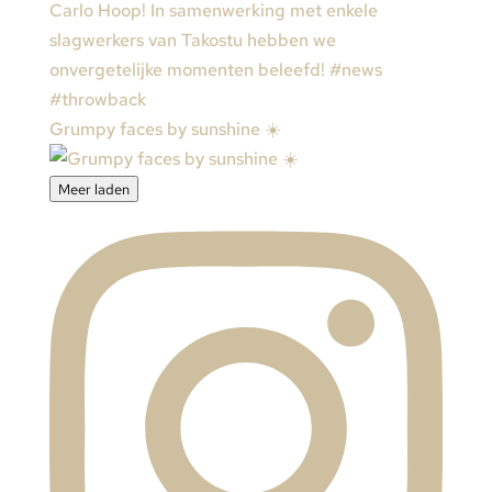
Grumpy faces by sunshine ☀️
Meer laden