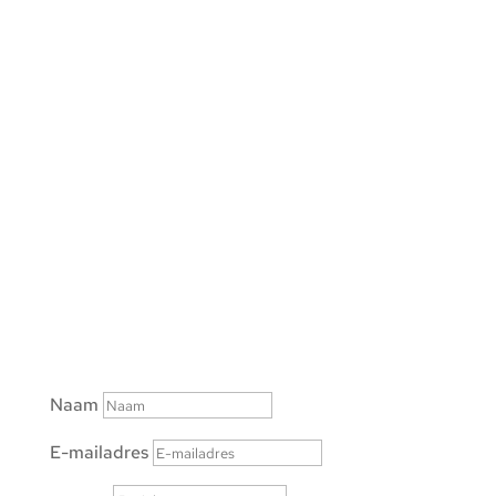
Stel hier al je al vragen over boekingen en
evenementen. Ook voor informatie over
lidmaatschap van de vereniging kan je hier
terecht. We komen graag met je in contact.
Oefenlocatie
Truerderdyk 4H
9051 JC Stiens
Postadres
Julianalaan 41
8931 AB Leeuwarden
Naam
E-mailadres