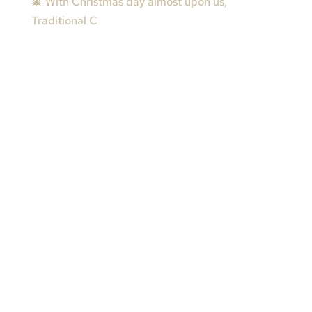
🎄 With Christmas day almost upon us,
Traditional C