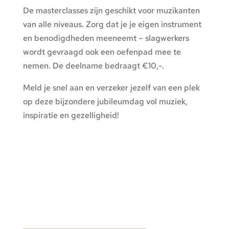
De masterclasses zijn geschikt voor muzikanten
van alle niveaus. Zorg dat je je eigen instrument
en benodigdheden meeneemt – slagwerkers
wordt gevraagd ook een oefenpad mee te
nemen. De deelname bedraagt €10,-.
Meld je snel aan en verzeker jezelf van een plek
op deze bijzondere jubileumdag vol muziek,
inspiratie en gezelligheid!
Het aftellen is begonnen!
:
:
:
Dag(en)
Uur(s)
Minute(
Second(
s)
s)