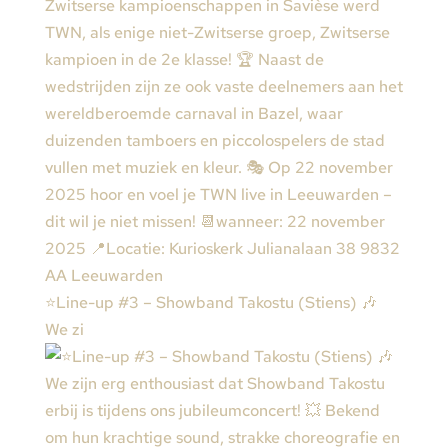
⭐️Line-up #3 – Showband Takostu (Stiens) 🎶
We zi